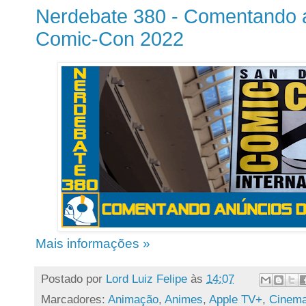
Nerdebate 380 - Comentando 
Comic-Con 2022
Mais informações »
Postado por
Lord Luiz Felipe
às
14:07
Marcadores:
Animação
,
Animes
,
Apple TV+
,
Cinem