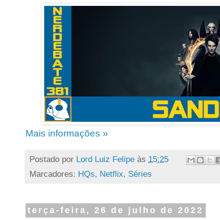
Mais informações »
Postado por
Lord Luiz Felipe
às
15:25
Marcadores:
HQs
,
Netflix
,
Séries
terça-feira, 26 de julho de 2022