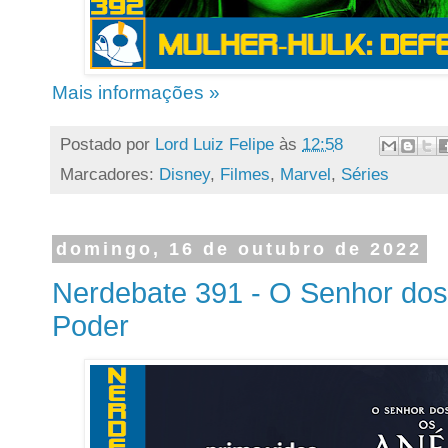
Mais informações »
Postado por
Lord Luiz Felipe
às
12:58
Marcadores:
Disney
,
Filmes
,
Marvel
,
Séries
domingo, 16 de outubro de 2022
Nerdebate 391 - O Senhor dos
Poder