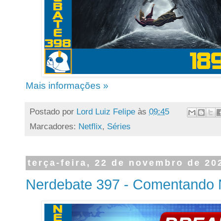
Mais informações »
Postado por
Lord Luiz Felipe
às
09:45
Marcadores:
Netflix
,
Séries
terça-feira, 22 de novembro de 20
Nerdebate 397 - Comentando N