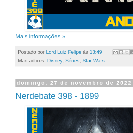
Mais informações »
Postado por
Lord Luiz Felipe
às
13:49
Marcadores:
Disney
,
Séries
,
Star Wars
domingo, 27 de novembro de 2022
Nerdebate 398 - 1899