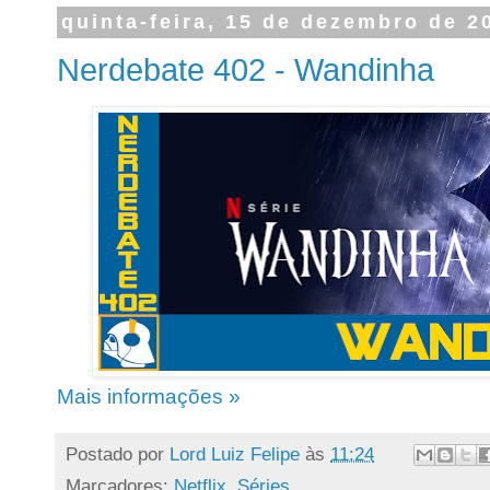
quinta-feira, 15 de dezembro de 2
Nerdebate 402 - Wandinha
Mais informações »
Postado por
Lord Luiz Felipe
às
11:24
Marcadores:
Netflix
,
Séries