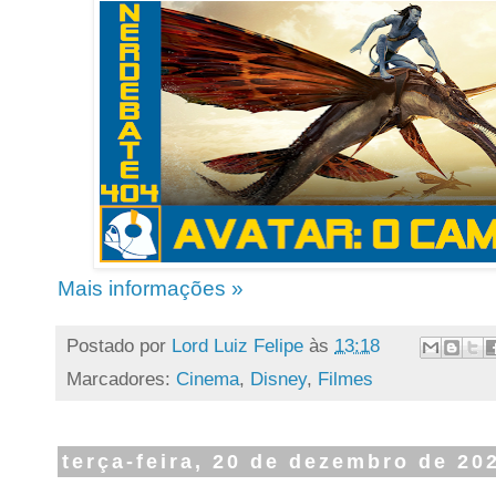
Mais informações »
Postado por
Lord Luiz Felipe
às
13:18
Marcadores:
Cinema
,
Disney
,
Filmes
terça-feira, 20 de dezembro de 20