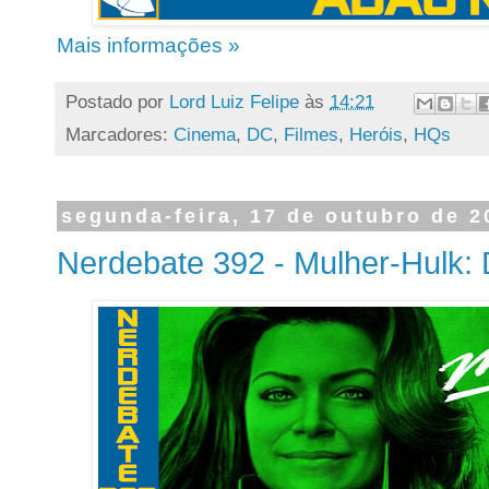
Mais informações »
Postado por
Lord Luiz Felipe
às
14:21
Marcadores:
Cinema
,
DC
,
Filmes
,
Heróis
,
HQs
segunda-feira, 17 de outubro de 2
Nerdebate 392 - Mulher-Hulk: 