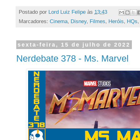
Postado por
Lord Luiz Felipe
às
13:43
Marcadores:
Cinema
,
Disney
,
Filmes
,
Heróis
,
HQs
sexta-feira, 15 de julho de 2022
Nerdebate 378 - Ms. Marvel