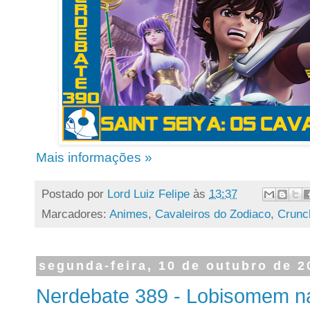
Mais informações »
Postado por
Lord Luiz Felipe
às
13:37
Marcadores:
Animes
,
Cavaleiros do Zodiaco
,
Crunch
segunda-feira, 10 de outubro de 2
Nerdebate 389 - Lobisomem n