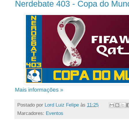
Nerdebate 403 - Copa do Mun
Mais informações »
Postado por
Lord Luiz Felipe
às
11:25
Marcadores:
Eventos