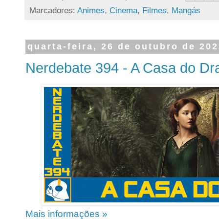
Marcadores:
Animes
,
Cinema
,
Filmes
,
Mangás
quarta-feira, 26 de outubro de 20
Nerdebate 394 - A Casa do Dr
Mais informações »