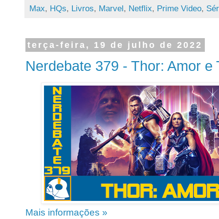
Max
,
HQs
,
Livros
,
Marvel
,
Netflix
,
Prime Video
,
Sér
terça-feira, 19 de julho de 2022
Nerdebate 379 - Thor: Amor e
Mais informações »