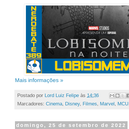
Mais informações »
Postado por
Lord Luiz Felipe
às
14:36
Marcadores:
Cinema
,
Disney
,
Filmes
,
Marvel
,
MCU
domingo, 25 de setembro de 2022