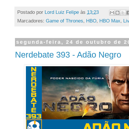
Postado por
Lord Luiz Felipe
às
13:23
Marcadores:
Game of Thrones
,
HBO
,
HBO Max
,
Li
segunda-feira, 24 de outubro de 2
Nerdebate 393 - Adão Negro