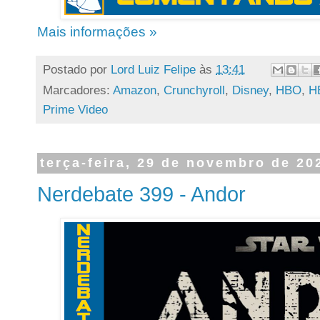
Mais informações »
Postado por
Lord Luiz Felipe
às
13:41
Marcadores:
Amazon
,
Crunchyroll
,
Disney
,
HBO
,
H
Prime Video
terça-feira, 29 de novembro de 20
Nerdebate 399 - Andor