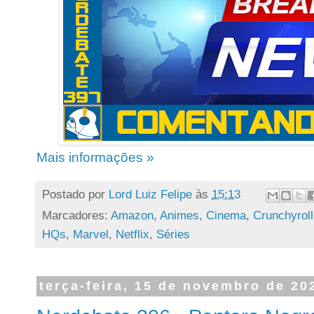
Mais informações »
Postado por
Lord Luiz Felipe
às
15:13
Marcadores:
Amazon
,
Animes
,
Cinema
,
Crunchyroll
HQs
,
Marvel
,
Netflix
,
Séries
terça-feira, 15 de novembro de 20