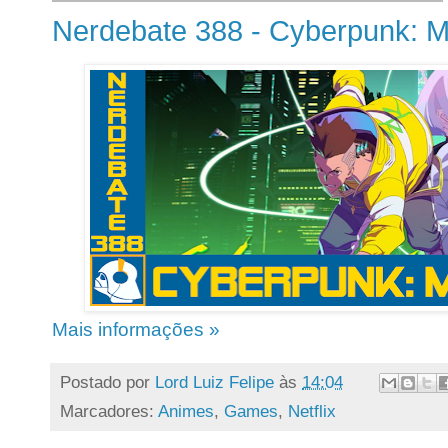
Nerdebate 388 - Cyberpunk: M
Mais informações »
Postado por
Lord Luiz Felipe
às
14:04
Marcadores:
Animes
,
Games
,
Netflix