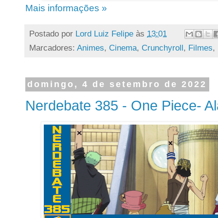
Mais informações »
Postado por
Lord Luiz Felipe
às
13:01
Marcadores:
Animes
,
Cinema
,
Crunchyroll
,
Filmes
,
domingo, 4 de setembro de 2022
Nerdebate 385 - One Piece- A