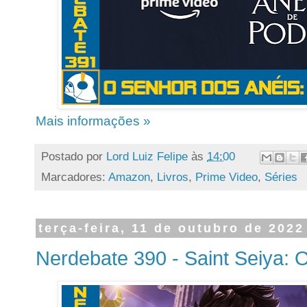
Mais informações »
Postado por
Lord Luiz Felipe
às
14:00
Marcadores:
Amazon
,
Livros
,
Prime Video
,
Séries
terça-feira, 11 de outubro de 2022
Nerdebate 390 - Saint Seiya: 