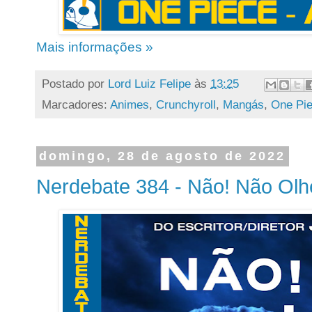
Mais informações »
Postado por
Lord Luiz Felipe
às
13:25
Marcadores:
Animes
,
Crunchyroll
,
Mangás
,
One Pi
domingo, 28 de agosto de 2022
Nerdebate 384 - Não! Não Olh