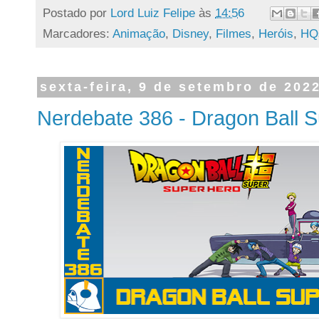
Postado por
Lord Luiz Felipe
às
14:56
Marcadores:
Animação
,
Disney
,
Filmes
,
Heróis
,
HQ
sexta-feira, 9 de setembro de 202
Nerdebate 386 - Dragon Ball S