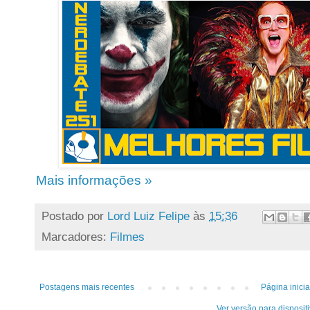
Mais informações »
Postado por
Lord Luiz Felipe
às
15:36
Marcadores:
Filmes
Postagens mais recentes
Página inicia
Ver versão para disposit