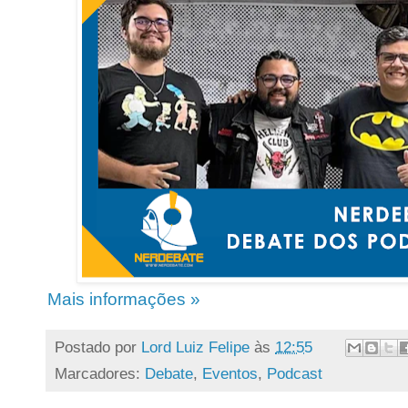
Mais informações »
Postado por
Lord Luiz Felipe
às
12:55
Marcadores:
Debate
,
Eventos
,
Podcast