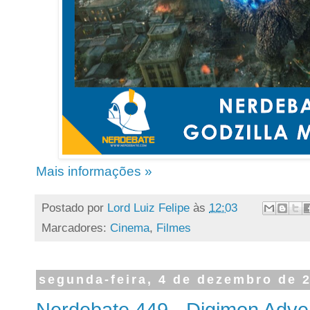
Mais informações »
Postado por
Lord Luiz Felipe
às
12:03
Marcadores:
Cinema
,
Filmes
segunda-feira, 4 de dezembro de 
Nerdebate 449 - Digimon Adven