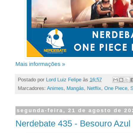
Mais informações »
Postado por
Lord Luiz Felipe
às
16:57
Marcadores:
Animes
,
Mangás
,
Netflix
,
One Piece
,
S
segunda-feira, 21 de agosto de 20
Nerdebate 435 - Besouro Azul