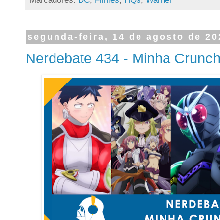
Marcadores:
DC
,
Filmes
,
HQs
,
Warner
segunda-feira, 14 de agosto de 20
Nerdebate 434 - Minha Crunch