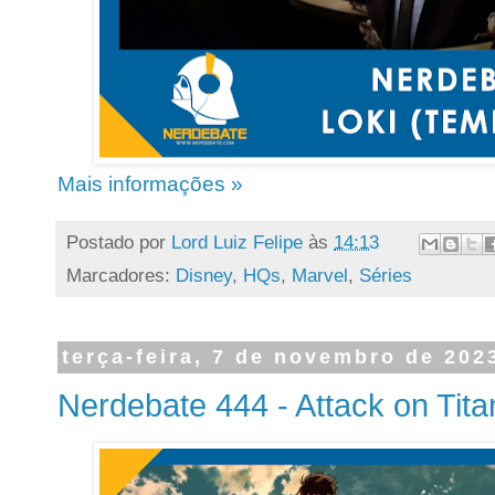
Mais informações »
Postado por
Lord Luiz Felipe
às
14:13
Marcadores:
Disney
,
HQs
,
Marvel
,
Séries
terça-feira, 7 de novembro de 202
Nerdebate 444 - Attack on Tita