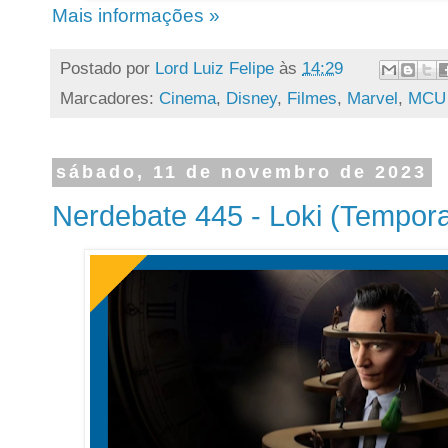
Mais informações »
Postado por
Lord Luiz Felipe
às
14:29
Marcadores:
Cinema
,
Disney
,
Filmes
,
Marvel
,
MCU
sábado, 11 de novembro de 2023
Nerdebate 445 - Loki (Tempor