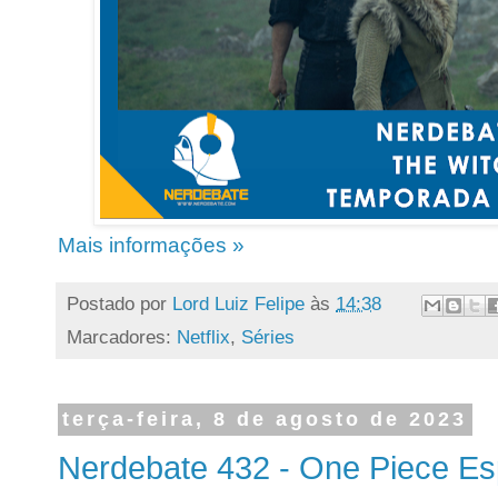
Mais informações »
Postado por
Lord Luiz Felipe
às
14:38
Marcadores:
Netflix
,
Séries
terça-feira, 8 de agosto de 2023
Nerdebate 432 - One Piece Es