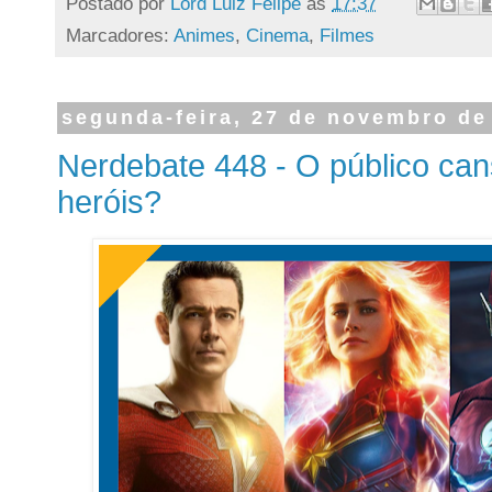
Postado por
Lord Luiz Felipe
às
17:37
Marcadores:
Animes
,
Cinema
,
Filmes
segunda-feira, 27 de novembro de
Nerdebate 448 - O público can
heróis?