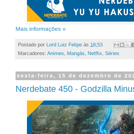
Mais informações »
Postado por
Lord Luiz Felipe
às
16:53
Marcadores:
Animes
,
Mangás
,
Netflix
,
Séries
sexta-feira, 15 de dezembro de 20
Nerdebate 450 - Godzilla Min