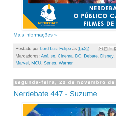
Mais informações »
Postado por
Lord Luiz Felipe
às
15:32
Marcadores:
Análise
,
Cinema
,
DC
,
Debate
,
Disney
,
Marvel
,
MCU
,
Séries
,
Warner
segunda-feira, 20 de novembro de
Nerdebate 447 - Suzume