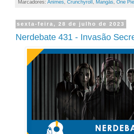
Marcadores:
Animes
,
Crunchyroll
,
Mangás
,
One Pi
sexta-feira, 28 de julho de 2023
Nerdebate 431 - Invasão Secr