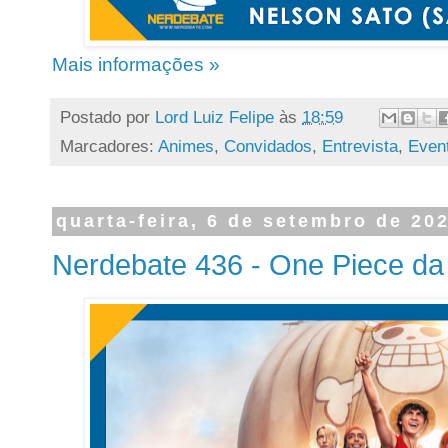
Mais informações »
Postado por
Lord Luiz Felipe
às
18:59
Marcadores:
Animes
,
Convidados
,
Entrevista
,
Even
quarta-feira, 6 de setembro de 20
Nerdebate 436 - One Piece da 