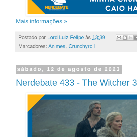
Mais informações »
Postado por
Lord Luiz Felipe
às
13:39
Marcadores:
Animes
,
Crunchyroll
sábado, 12 de agosto de 2023
Nerdebate 433 - The Witcher 