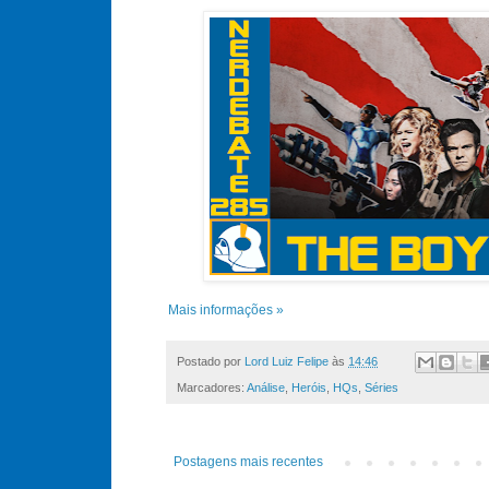
Mais informações »
Postado por
Lord Luiz Felipe
às
14:46
Marcadores:
Análise
,
Heróis
,
HQs
,
Séries
Postagens mais recentes