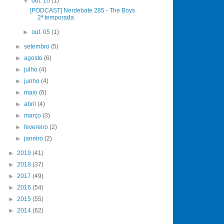
▼
out. 10
(1)
[PODCAST] Nerdebate 285 - The Boys
2ª temporada
►
out. 05
(1)
►
setembro
(5)
►
agosto
(6)
►
julho
(4)
►
junho
(4)
►
maio
(6)
►
abril
(4)
►
março
(3)
►
fevereiro
(2)
►
janeiro
(2)
►
2019
(41)
►
2018
(37)
►
2017
(49)
►
2016
(54)
►
2015
(55)
►
2014
(62)