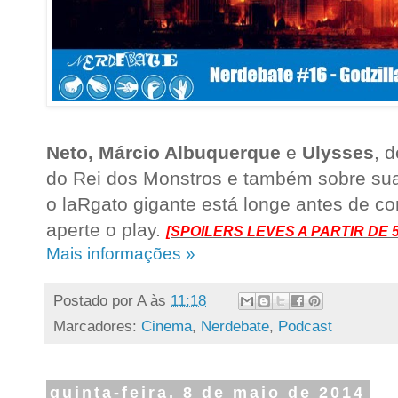
Neto, Márcio Albuquerque
e
Ulysses
, 
do Rei dos Monstros e também sobre sua
o laRgato gigante está longe antes de c
aperte o play.
[SPOILERS LEVES A PARTIR DE 5
Mais informações »
Postado por
A
às
11:18
Marcadores:
Cinema
,
Nerdebate
,
Podcast
quinta-feira, 8 de maio de 2014