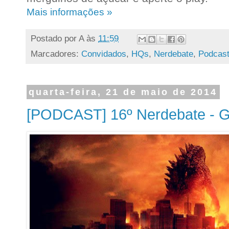
Mais informações »
Postado por
A
às
11:59
Marcadores:
Convidados
,
HQs
,
Nerdebate
,
Podcas
quarta-feira, 21 de maio de 2014
[PODCAST] 16º Nerdebate - Go