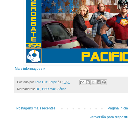
Mais informações »
Postado por
Lord Luiz Felipe
às
18:51
Marcadores:
DC
,
HBO Max
,
Séries
Postagens mais recentes
Página inicia
Ver versão para disposit