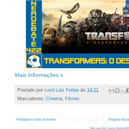
Mais informações »
Postado por
Lord Luiz Felipe
às
14:11
Marcadores:
Cinema
,
Filmes
Postagens mais recentes
Página inicia
Ver versão para disposit