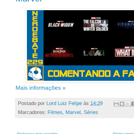
Mais informações »
Postado por
Lord Luiz Felipe
às
14:29
Marcadores:
Filmes
,
Marvel
,
Séries