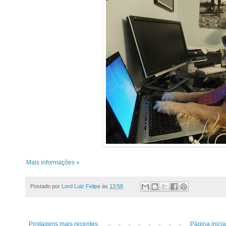
Mais informações »
Postado por
Lord Luiz Felipe
às
13:58
Postagens mais recentes
Página inicia