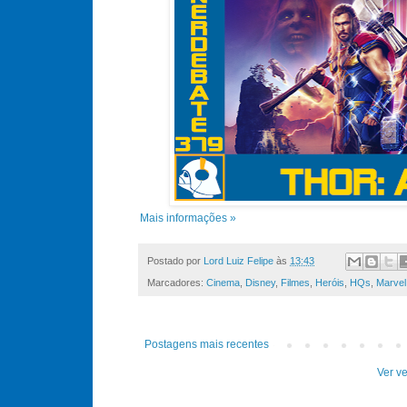
Mais informações »
Postado por
Lord Luiz Felipe
às
13:43
Marcadores:
Cinema
,
Disney
,
Filmes
,
Heróis
,
HQs
,
Marvel
Postagens mais recentes
Ver ve