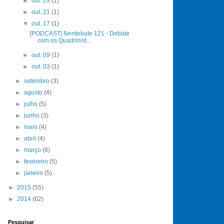
►
out. 29
(1)
►
out. 21
(1)
▼
out. 17
(1)
[PODCAST] Nerdebate 121 - Debate
com os Quadrinist...
►
out. 09
(1)
►
out. 03
(1)
►
setembro
(3)
►
agosto
(4)
►
julho
(5)
►
junho
(3)
►
maio
(4)
►
abril
(4)
►
março
(8)
►
fevereiro
(5)
►
janeiro
(5)
►
2015
(55)
►
2014
(62)
Pesquisar