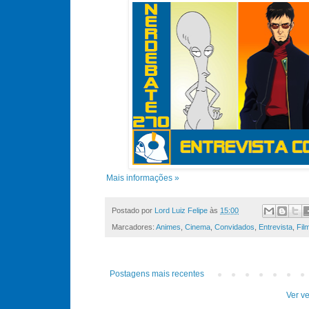
Mais informações »
Postado por
Lord Luiz Felipe
às
15:00
Marcadores:
Animes
,
Cinema
,
Convidados
,
Entrevista
,
Fil
Postagens mais recentes
Ver ve