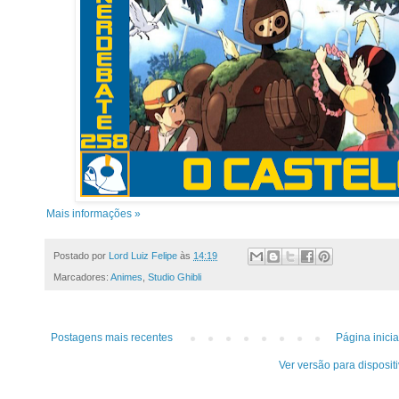
Mais informações »
Postado por
Lord Luiz Felipe
às
14:19
Marcadores:
Animes
,
Studio Ghibli
Postagens mais recentes
Página inicia
Ver versão para disposit