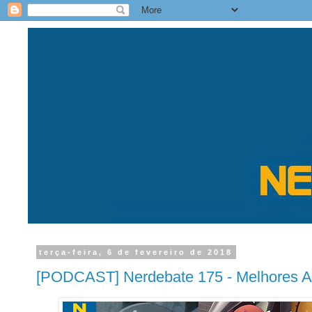
terça-feira, 6 de fevereiro de 2018
[PODCAST] Nerdebate 175 - Melhores A