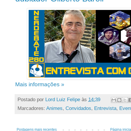
Mais informações »
Postado por
Lord Luiz Felipe
às
14:39
Marcadores:
Animes
,
Convidados
,
Entrevista
,
Even
Postagens mais recentes
Página inicia