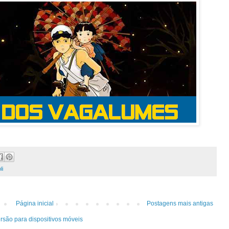
li
Página inicial
Postagens mais antigas
rsão para dispositivos móveis