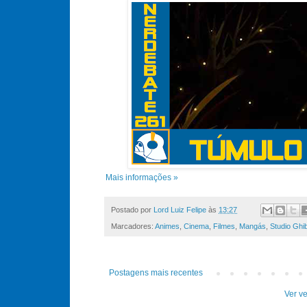
Mais informações »
Postado por
Lord Luiz Felipe
às
13:27
Marcadores:
Animes
,
Cinema
,
Filmes
,
Mangás
,
Studio Ghib
Postagens mais recentes
Ver ve