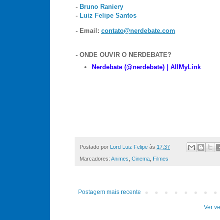
-
Bruno Raniery
-
Luiz Felipe Santos
- Email:
contato@nerdebate.com
- ONDE OUVIR O NERDEBATE?
Nerdebate (@nerdebate) | AllMyLink
Postado por
Lord Luiz Felipe
às
17:37
Marcadores:
Animes
,
Cinema
,
Filmes
Postagem mais recente
Ver ve