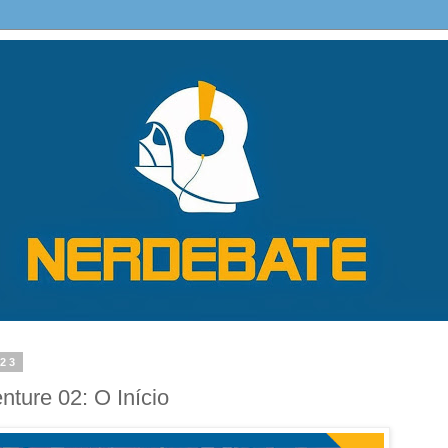
023
ture 02: O Início