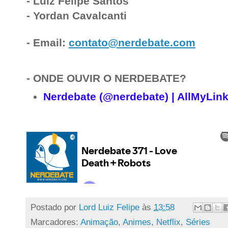
- Luiz Felipe Santos
- Yordan Cavalcanti
- Email:
contato@nerdebate.com
- ONDE OUVIR O NERDEBATE?
Nerdebate (@nerdebate) | AllMyLin
Postado por
Lord Luiz Felipe
às
13:58
Marcadores:
Animação
,
Animes
,
Netflix
,
Séries