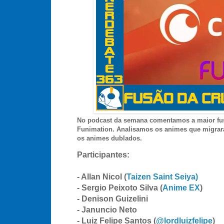
No podcast da semana comentamos a maior fus
Funimation. Analisamos os animes que migrara
os animes dublados.
Participantes:
- Allan Nicol (
Taizen Saint Seiya)
- Sergio Peixoto Silva (
Anime EX
)
- Denison Guizelini
- Januncio Neto
- Luiz Felipe Santos (
@lordluizfelipe
)