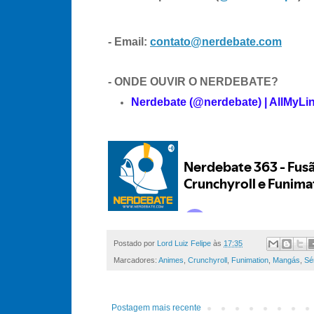
- Email:
contato@nerdebate.com
- ONDE OUVIR O NERDEBATE?
Nerdebate (@nerdebate) | AllMyLi
Postado por
Lord Luiz Felipe
às
17:35
Marcadores:
Animes
,
Crunchyroll
,
Funimation
,
Mangás
,
Sé
Postagem mais recente