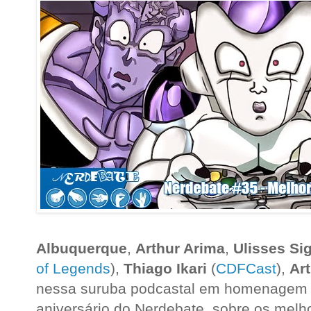
Albuquerque
,
Arthur Arima
,
Ulisses Si
of Legends
),
Thiago Ikari
(
CDFCast
),
Ar
nessa suruba podcastal em homenagem a
aniversário do Nerdebate, sobre os melh