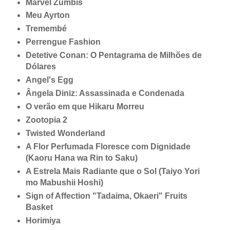
Marvel Zumbis
Meu Ayrton
Tremembé
Perrengue Fashion
Detetive Conan: O Pentagrama de Milhões de
Dólares
Angel's
Egg
Ângela Diniz: Assassinada e Condenada
O verão em que
Hikaru
Morreu
Zootopia
2
Twisted
Wonderland
A Flor Perfumada Floresce com Dignidade
(
Kaoru
Hana
wa
Rin
to
Saku
)
A Estrela Mais Radiante que o Sol (
Taiyo
Yori
mo
Mabushii
Hoshi
)
Sign
of
Affection
"
Tadaima
,
Okaeri
"
Fruits
Basket
Horimiya