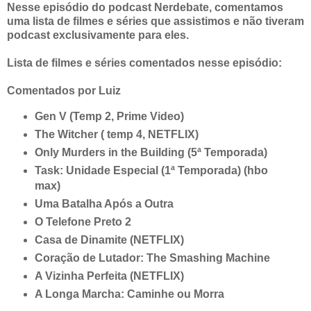
Nesse episódio do podcast Nerdebate, comentamos
uma lista de filmes e séries que assistimos e não tiveram
podcast exclusivamente para eles.
Lista de filmes e séries comentados nesse episódio:
Comentados por Luiz
Gen
V (
Temp
2, Prime
Video
)
The
Witcher
(
temp
4, NETFLIX)
Only
Murders
in
the
Building
(5ª Temporada)
Task
: Unidade Especial (1ª Temporada) (
hbo
max
)
Uma Batalha Após a Outra
O Telefone Preto 2
Casa de Dinamite (NETFLIX)
Coração de Lutador: The
Smashing
Machine
A Vizinha Perfeita (NETFLIX)
A Longa Marcha: Caminhe ou Morra