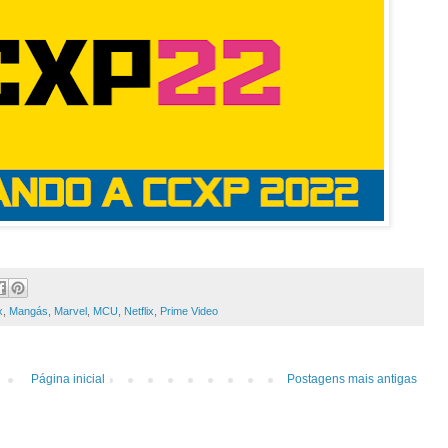
x
,
Mangás
,
Marvel
,
MCU
,
Netflix
,
Prime Video
Página inicial
Postagens mais antigas