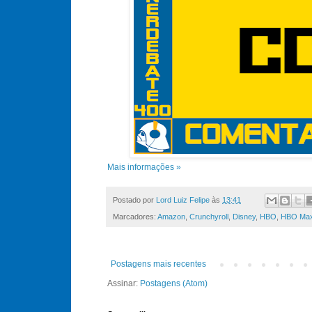
Mais informações »
Postado por
Lord Luiz Felipe
às
13:41
Marcadores:
Amazon
,
Crunchyroll
,
Disney
,
HBO
,
HBO Ma
Postagens mais recentes
Assinar:
Postagens (Atom)