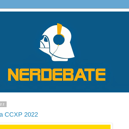
022
 a CCXP 2022