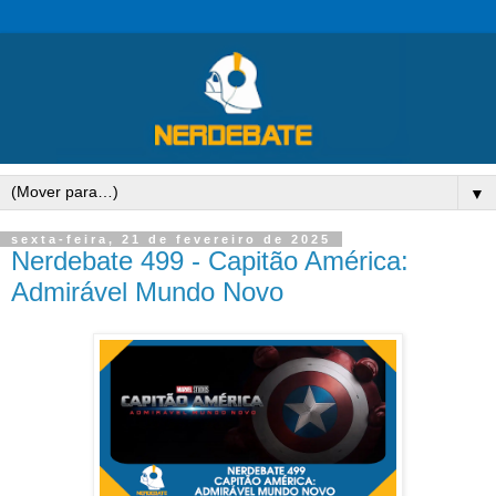
▼
sexta-feira, 21 de fevereiro de 2025
Nerdebate 499 - Capitão América:
Admirável Mundo Novo