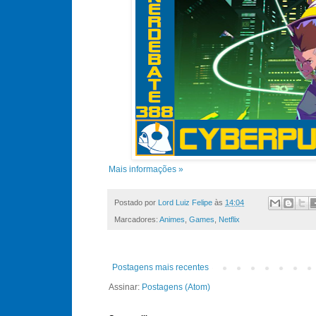
Mais informações »
Postado por
Lord Luiz Felipe
às
14:04
Marcadores:
Animes
,
Games
,
Netflix
Postagens mais recentes
Assinar:
Postagens (Atom)