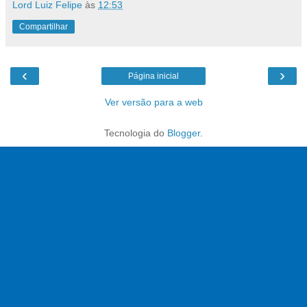
Lord Luiz Felipe
às
12:53
Compartilhar
‹
›
Página inicial
Ver versão para a web
Tecnologia do
Blogger
.