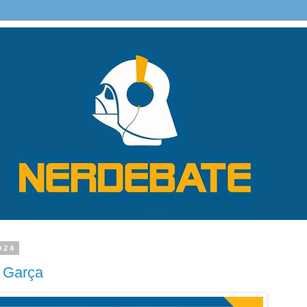
024
 Garça