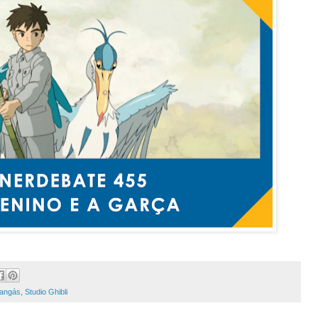
angás
,
Studio Ghibli