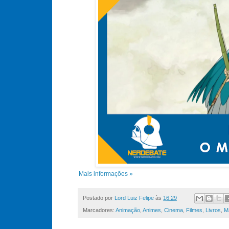
Mais informações »
Postado por
Lord Luiz Felipe
às
16:29
Marcadores:
Animação
,
Animes
,
Cinema
,
Filmes
,
Livros
,
M