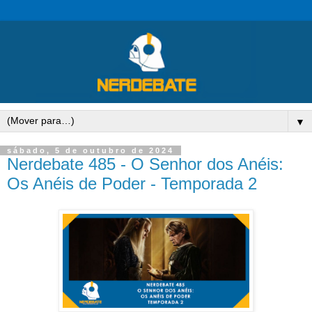
▼
sábado, 5 de outubro de 2024
Nerdebate 485 - O Senhor dos Anéis:
Os Anéis de Poder - Temporada 2