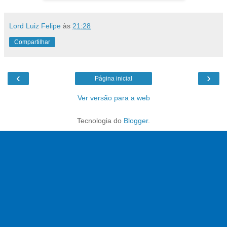
Lord Luiz Felipe
às
21:28
Compartilhar
‹
›
Página inicial
Ver versão para a web
Tecnologia do
Blogger
.