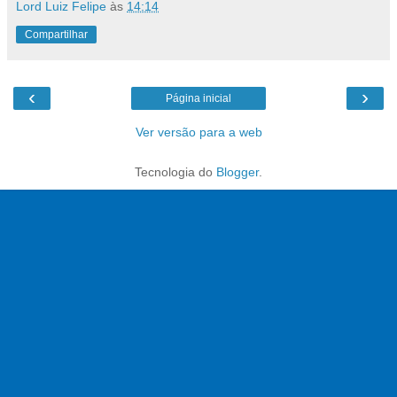
Lord Luiz Felipe
às
14:14
Compartilhar
‹
›
Página inicial
Ver versão para a web
Tecnologia do
Blogger
.