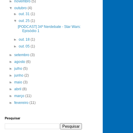
►
novembro
(5)
▼
outubro
(4)
►
out. 31
(1)
▼
out. 25
(1)
[PODCAST] 34º Nerdebate - Star Wars:
Episódio 1
►
out. 18
(1)
►
out. 05
(1)
►
setembro
(3)
►
agosto
(6)
►
julho
(5)
►
junho
(2)
►
maio
(3)
►
abril
(8)
►
março
(11)
►
fevereiro
(11)
Pesquisar