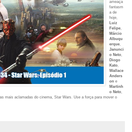
ameaça
fantasm
a de
hoje,
Luiz
Felipe
,
Márcio
Albuqu
erque
,
Janunci
o Neto
,
Diogo
Kato
,
Wallace
Anders
on
e
Martinh
o Neto
,
as mais aclamadas do cinema, Star Wars. Use a força para mover o