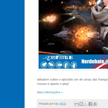
debatem sobre o episódio um de umas das franqui
mouse e aperte o play!
Mais informações »
Postado por
A
às
18:22