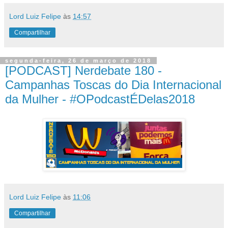
Lord Luiz Felipe
às
14:57
Compartilhar
segunda-feira, 26 de março de 2018
[PODCAST] Nerdebate 180 -
Campanhas Toscas do Dia Internacional
da Mulher - #OPodcastÉDelas2018
Lord Luiz Felipe
às
11:06
Compartilhar