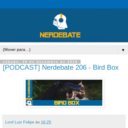
▼
sábado, 29 de dezembro de 2018
[PODCAST] Nerdebate 206 - Bird Box
Lord Luiz Felipe
às
16:25