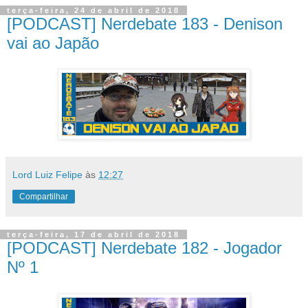
terça-feira, 24 de abril de 2018
[PODCAST] Nerdebate 183 - Denison
vai ao Japão
Lord Luiz Felipe
às
12:27
Compartilhar
terça-feira, 17 de abril de 2018
[PODCAST] Nerdebate 182 - Jogador
Nº 1