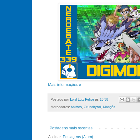
Mais informações »
Postado por
Lord Luiz Felipe
às
15:38
Marcadores:
Animes
,
Crunchyroll
,
Mangás
Postagens mais recentes
Assinar:
Postagens (Atom)