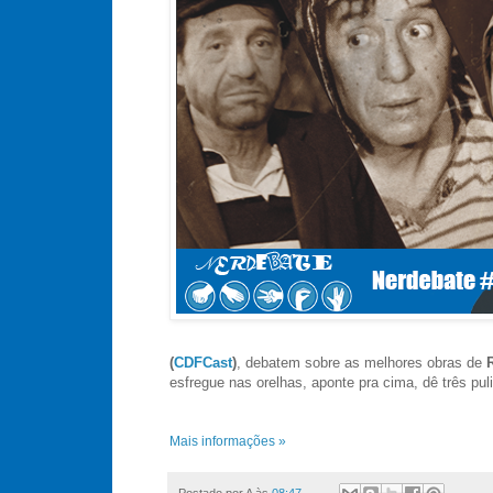
(
CDFCast
)
, debatem sobre as melhores obras de
esfregue nas orelhas, aponte pra cima, dê três pul
Mais informações »
Postado por
A
às
08:47