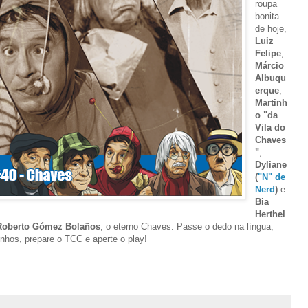
roupa
bonita
de hoje,
Luiz
Felipe
,
Márcio
Albuqu
erque
,
Martinh
o "da
Vila do
Chaves
"
,
Dyliane
(
"N" de
Nerd
)
e
Bia
Herthel
Roberto Gómez Bolaños
, o eterno Chaves. Passe o dedo na língua,
inhos, prepare o TCC e aperte o play!