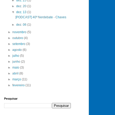
►
dez. 25
(1)
►
dez. 20
(1)
▼
dez. 13
(1)
[PODCAST] 40º Nerdebate - Chaves
►
dez. 06
(1)
►
novembro
(5)
►
outubro
(4)
►
setembro
(3)
►
agosto
(6)
►
julho
(5)
►
junho
(2)
►
maio
(3)
►
abril
(8)
►
março
(11)
►
fevereiro
(11)
Pesquisar