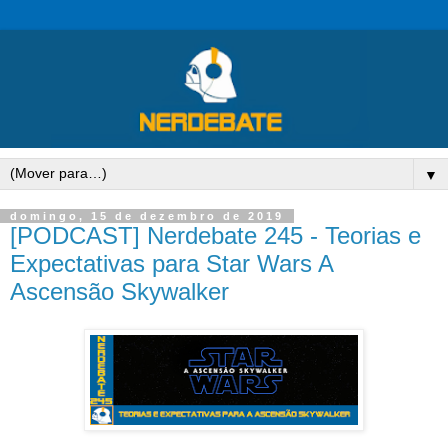
▼
domingo, 15 de dezembro de 2019
[PODCAST] Nerdebate 245 - Teorias e
Expectativas para Star Wars A
Ascensão Skywalker