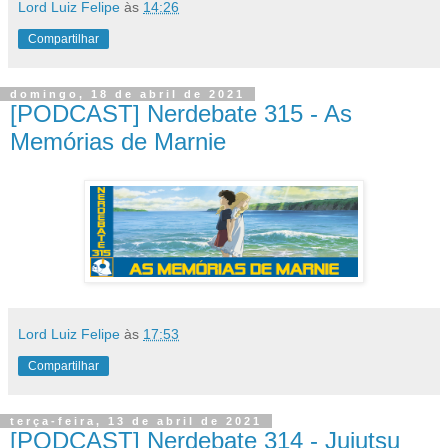
Lord Luiz Felipe
às
14:26
Compartilhar
domingo, 18 de abril de 2021
[PODCAST] Nerdebate 315 - As
Memórias de Marnie
Lord Luiz Felipe
às
17:53
Compartilhar
terça-feira, 13 de abril de 2021
[PODCAST] Nerdebate 314 - Jujutsu