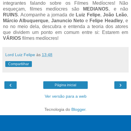
integrantes falando sobre os Filmes Medíocres!
Não
esqueçam,
filmes medíocres são
MEDIANOS
, e não
RUINS
. Acompanhe a jornada de
Luiz Felipe
,
João Leão
,
Márcio Albuquerque
,
Januncio Neto
e
Felipe Headley
, e
no no meio dela,
descubra
e entenda a teoria
dos atores
que dividem um ponto em comum entre si: Estarem em
VÁRIOS
filmes medíocres!
Lord Luiz Felipe
às
13:48
Compartilhar
‹
›
Página inicial
Ver versão para a web
Tecnologia do
Blogger
.