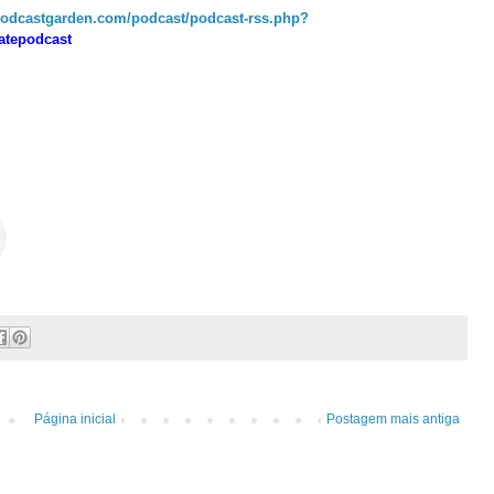
podcastgarden.com/podcast/podcast-rss.php?
batepodcast
Página inicial
Postagem mais antiga