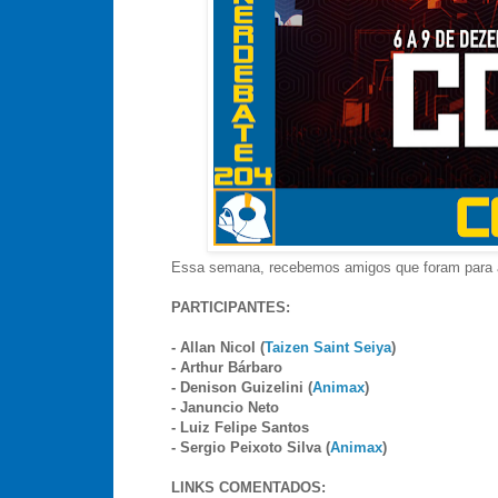
Essa semana, recebemos amigos que foram para 
PARTICIPANTES:
- Allan Nicol (
Taizen Saint Seiya
)
- Arthur Bárbaro
- Denison Guizelini (
Animax
)
- Januncio Neto
- Luiz Felipe Santos
- Sergio Peixoto Silva (
Animax
)
LINKS COMENTADOS: