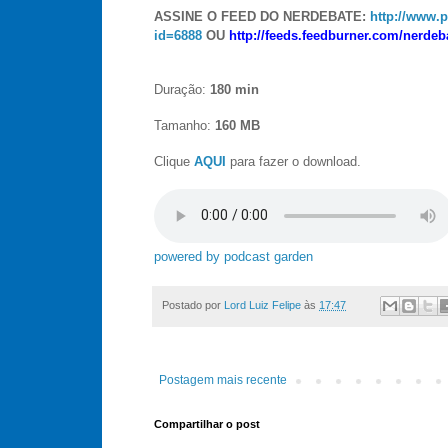
ASSINE O FEED DO NERDEBATE:
http://www.
id=6888
OU
http://feeds.feedburner.com/nerde
Duração:
180
min
Tamanho:
160
MB
Clique
AQUI
para fazer o download.
powered by podcast garden
Postado por
Lord Luiz Felipe
às
17:47
Postagem mais recente
Compartilhar o post