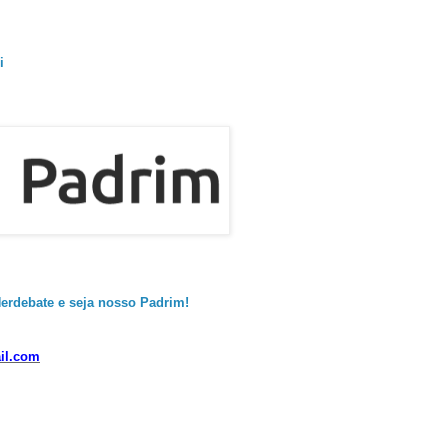
i
erdebate e seja nosso Padrim!
il.com