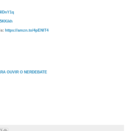
/4lDnY1q
45KKikh
is:
https://amzn.to/4pENlT4
ARA OUVIR O NERDEBATE