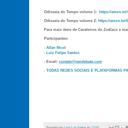
Odisseia do Tempo volume 1:
https://amzn.to
Odisseia do Tempo volume 2:
https://amzn.to/
Para mais itens de Cavaleiros do Zodíaco e ma
Participantes:
-
Allan Nicol
-
Luiz Felipe Santos
- Email:
contato@nerdebate.com
-
TODAS REDES SOCIAIS E PLATAFORMAS P
Postado por
Lord Luiz Felipe
às
17:00