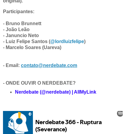
original).
Participantes:
- Bruno Brunnett
- João Leão
- Januncio Neto
- Luiz Felipe Santos (
@lordluizfelipe
)
- Marcelo Soares (Uareva)
- Email:
contato@nerdebate.com
- ONDE OUVIR O NERDEBATE?
Nerdebate (@nerdebate) | AllMyLink