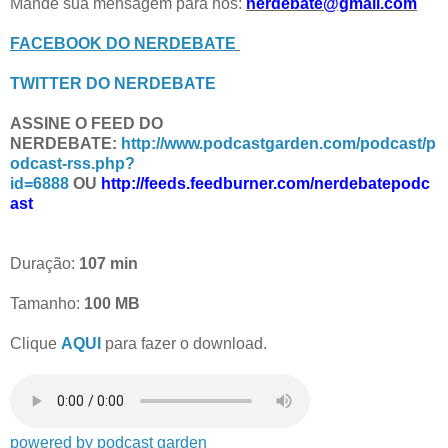
Mande sua mensagem para nós:
nerdebate@gmail.com
FACEBOOK DO NERDEBATE
TWITTER DO NERDEBATE
ASSINE O FEED DO
NERDEBATE:
http://www.podcastgarden.com/podcast/p
odcast-rss.php?
id=6888
OU
http://feeds.feedburner.com/nerdebatepodc
ast
Duração:
107
min
Tamanho:
100
MB
Clique
AQUI
para fazer o download.
powered by podcast garden