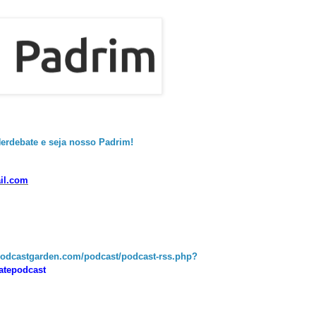
erdebate e seja nosso Padrim!
il.com
podcastgarden.com/podcast/podcast-rss.php?
batepodcast