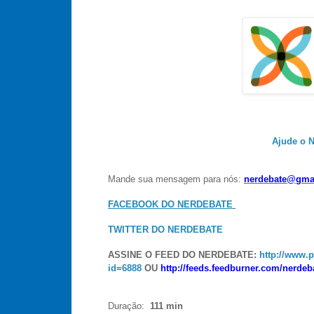
Ajude o N
Mande sua mensagem para nós:
nerdebate@gma
FACEBOOK DO NERDEBATE
TWITTER DO NERDEBATE
ASSINE O FEED DO NERDEBATE:
http://www.
id=6888
OU
http://feeds.feedburner.com/nerde
Duração:
111 min