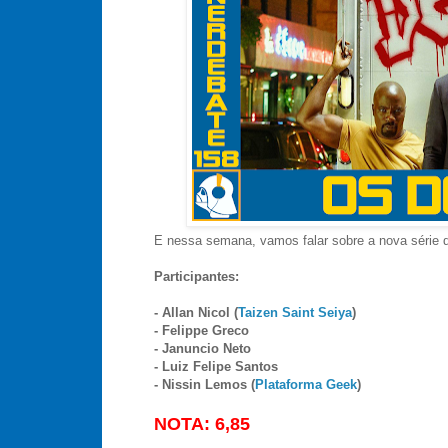
E nessa semana, vamos falar sobre a nova série
Participantes:
- Allan Nicol (
Taizen Saint Seiya
)
- Felippe Greco
- Januncio Neto
- Luiz Felipe Santos
- Nissin Lemos (
Plataforma Geek
)
NOTA: 6,85