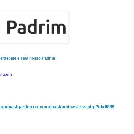
erdebate e seja nosso Padrim!
il.com
.podcastgarden.com/podcast/podcast-rss.php?id=6888