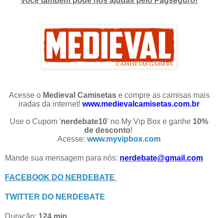
Você também pode nos ajudas pelo Pagseguro!
Acesse o
Medieval Camisetas
e compre as camisas mais
iradas da internet!
www.medievalcamisetas.com.br
Use o Cupom '
nerdebate10
' no My Vip Box e ganhe
10%
de desconto
!
Acesse:
www.myvipbox.com
Mande sua mensagem para nós:
nerdebate@gmail.com
FACEBOOK DO NERDEBATE
TWITTER DO NERDEBATE
Duração:
124 min