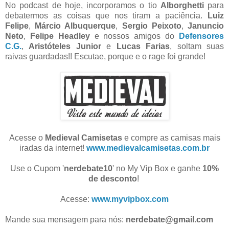
No podcast de hoje, incorporamos o tio
Alborghetti
para
debatermos as coisas que nos tiram a paciência.
Luiz
Felipe
,
Márcio Albuquerque
,
Sergio Peixoto
,
Januncio
Neto
,
Felipe Headley
e nossos amigos do
Defensores
C.G.
,
Aristóteles Junior
e
Lucas Farias
, soltam suas
raivas guardadas!! Escutae, porque e o rage foi grande!
Acesse o
Medieval Camisetas
e compre as camisas mais
iradas da internet!
www.medievalcamisetas.com.br
Use o Cupom '
nerdebate10
' no My Vip Box e ganhe
10%
de desconto
!
Acesse:
www.myvipbox.com
Mande sua mensagem para nós:
nerdebate@gmail.com