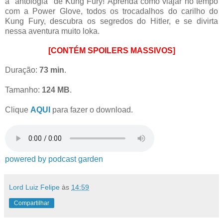
a "antologia" de Kung Fury!
Aprenda como viajar no tempo
com a Power Glove, todos os trocadalhos do carilho do
Kung Fury, descubra os segredos do Hitler, e se divirta
nessa aventura muito loka.
[CONTÉM SPOILERS MASSIVOS]
Duração:
73 min
.
Tamanho:
124 MB
.
Clique
AQUI
para fazer o download.
powered by podcast garden
Lord Luiz Felipe
às
14:59
Compartilhar