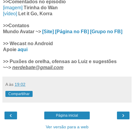
>>Comentados no episódio
[imagem]
Tirinha do Wan
[vídeo]
Let it Go, Korra
>>Contatos
Mundo Avatar ~>
[Site]
[Página no FB]
[Grupo no FB]
>> Wecast no Android
Apoie
aqui
>> Puxões de orelha, ofensas ao Luiz e sugestões
~~>
nerdebate@gmail.com
A
às
19:02
Compartilhar
‹
›
Página inicial
Ver versão para a web