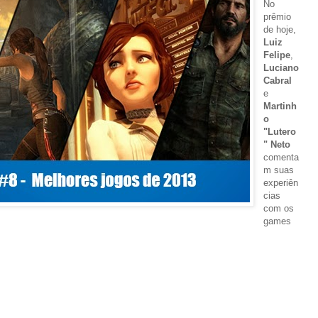
No
prêmio
de hoje,
Luiz
Felipe
,
Luciano
Cabral
e
Martinh
o
"Lutero
" Neto
comenta
m suas
experiên
cias
com os
games