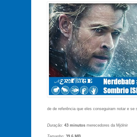
de de referência que eles conseguiram notar e se
Duração:
43 minutos
merecedores da Mjölnir
Tamanho:
39,6 MB