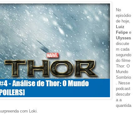
No
episódio
de hoje,
Luiz
Felipe
e
Ulysses
discute
m cada
segundo
do filme
Thor: O
Mundo
Sombrio
. Nesse
podcast
descubr
a a
quantida
 surpreenda com Loki.