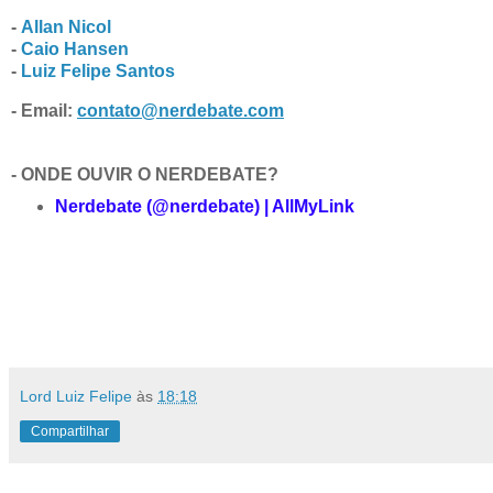
-
Allan Nicol
-
Caio Hansen
-
Luiz Felipe Santos
- Email:
contato@nerdebate.com
- ONDE OUVIR O NERDEBATE?
Nerdebate (@nerdebate) | AllMyLink
Lord Luiz Felipe
às
18:18
Compartilhar