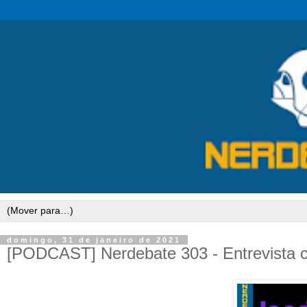
domingo, 31 de janeiro de 2021
[PODCAST] Nerdebate 303 - Entrevista 