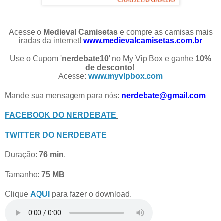
Acesse o
Medieval Camisetas
e compre as camisas mais
iradas da internet!
www.medievalcamisetas.com.br
Use o Cupom '
nerdebate10
' no My Vip Box e ganhe
10%
de desconto
!
Acesse:
www.myvipbox.com
Mande sua mensagem para nós:
nerdebate@gmail.com
FACEBOOK DO NERDEBATE
TWITTER DO NERDEBATE
Duração:
76 min
.
Tamanho:
75 MB
Clique
AQUI
para fazer o download.